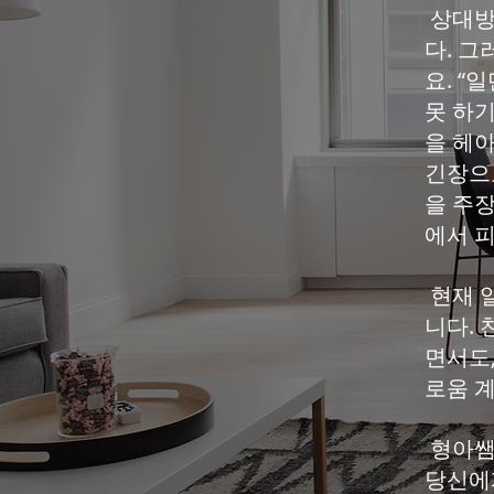
상대방
다. 
요. “
못 하
을 헤
긴장으
을 주
에서 
현재 
니다.
면서도,
로움 계
형아쌤
당신에