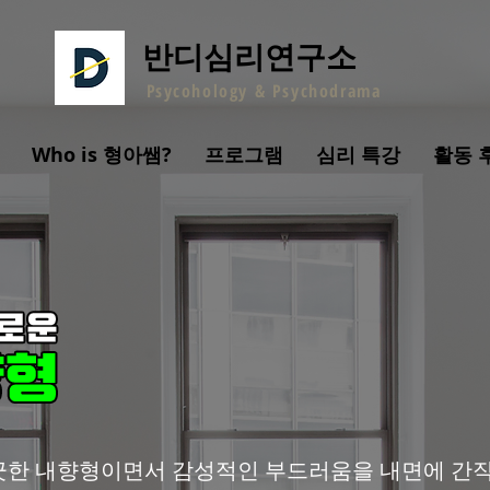
반디심리연구소
P
sycohology &
Psychodrama
Who is 형아쌤?
프로그램
심리 특강
활동 
긋한 내향형이면서 감성적인 부드러움을 내면에 간직