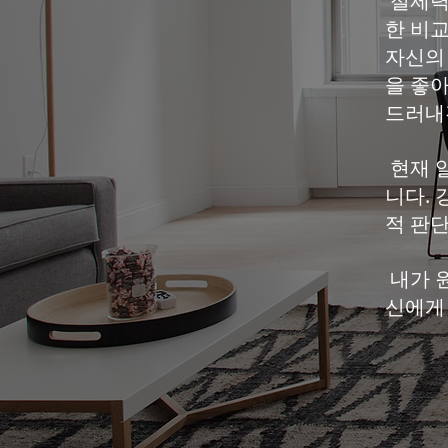
절제력
한 비
자신의
을 좋
드러내
현재 
니다.
적 판
내가 원
신에게